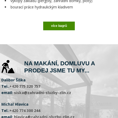
výkopy základů (pergoly, zahradní domky, ploty)
bourací práce hydraulickým kladivem
více bagrů
NA MAKÁNÍ, DOMLUVU A
PRODEJ JSME TU MY...
Dalibor Šiška
Tel.:
+420 775 320 757
email:
siska@zahradni-sluzby-zlin.cz
Michal Hlavica
Tel.:
+420 774 300 244
email:
hlavica@zahradni-sluzby-zlin.cz